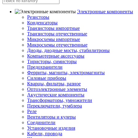
Электронные компоненты
Резисторы
Конденсаторы
Транзисторы импортные
Транзисторы отечественные
Микросхемы импортные
Микросхемы отечественные
Диоды, диодные мосты, стабилитроны
Компьютерные аксессуары
Тиристоры, симисторы
Предохранители
Ферриты, магниты, электромагниты
Силовые приборы
Кварцы, фильтры, разное
Оптоэлектронные элементы
Акустические компоненты
Трансформаторы, умножители
Переключатели, тумблера
Реле
Вентиляторы и кулеры
Соединители
Установочные изделия
Кабели, провода