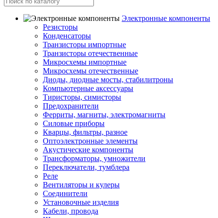
Электронные компоненты
Резисторы
Конденсаторы
Транзисторы импортные
Транзисторы отечественные
Микросхемы импортные
Микросхемы отечественные
Диоды, диодные мосты, стабилитроны
Компьютерные аксессуары
Тиристоры, симисторы
Предохранители
Ферриты, магниты, электромагниты
Силовые приборы
Кварцы, фильтры, разное
Оптоэлектронные элементы
Акустические компоненты
Трансформаторы, умножители
Переключатели, тумблера
Реле
Вентиляторы и кулеры
Соединители
Установочные изделия
Кабели, провода