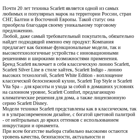
Почти 20 лет техника Scarlett является одной из самых
любимых и популярных марок на территории России, стран
СНГ, Балтии и Восточной Европы. Такой статус она
приобрела благодаря своему уникальному торговому
предложению.
Любой, даже самый требовательный покупатель, обязательно
найдет подходящий именно ему продукт: Компания
предлагает как базовые функциональные модели, так и
высокотехнологичные устройства с инновационными
решениями и широкими возможностями применения.
Бренд Scarlett включает в себя классическую линию Scarlett,
Scarlett Silver Line в стиле хайтек, Scarlett Indigo - линию
высоких технологий, Scarlett White Edition - воплощение
классической белоснежной кухни, Scarlett Top Style и Scarlett
Vita Spa – для красоты и ухода за собой в домашних условиях
на салонном уровне, Scarlett Comfort, предлагающую
климатические решения для дома, а также лицензионную
серию Scarlett Disney.
Модели техники Scarlett представлены как в классическом, так
и в ультрасовременном дизайне, с богатой цветовой палитрой
- от нейтральных до ярких оттенков с использованием
инкрустации и орнамента.
При всем богатстве выбора стабильно высокими остаются
уровень качества, безопасности, актуальности и