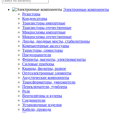
Электронные компоненты
Резисторы
Конденсаторы
Транзисторы импортные
Транзисторы отечественные
Микросхемы импортные
Микросхемы отечественные
Диоды, диодные мосты, стабилитроны
Компьютерные аксессуары
Тиристоры, симисторы
Предохранители
Ферриты, магниты, электромагниты
Силовые приборы
Кварцы, фильтры, разное
Оптоэлектронные элементы
Акустические компоненты
Трансформаторы, умножители
Переключатели, тумблера
Реле
Вентиляторы и кулеры
Соединители
Установочные изделия
Кабели, провода