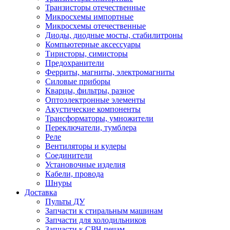
Транзисторы отечественные
Микросхемы импортные
Микросхемы отечественные
Диоды, диодные мосты, стабилитроны
Компьютерные аксессуары
Тиристоры, симисторы
Предохранители
Ферриты, магниты, электромагниты
Силовые приборы
Кварцы, фильтры, разное
Оптоэлектронные элементы
Акустические компоненты
Трансформаторы, умножители
Переключатели, тумблера
Реле
Вентиляторы и кулеры
Соединители
Установочные изделия
Кабели, провода
Шнуры
Доставка
Пульты ДУ
Запчасти к стиральным машинам
Запчасти для холодильников
Запчасти к СВЧ-печам