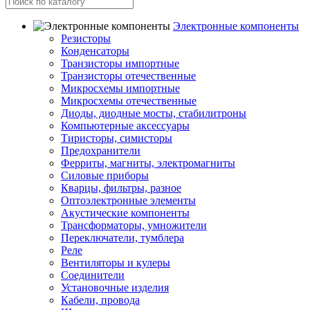
Электронные компоненты
Резисторы
Конденсаторы
Транзисторы импортные
Транзисторы отечественные
Микросхемы импортные
Микросхемы отечественные
Диоды, диодные мосты, стабилитроны
Компьютерные аксессуары
Тиристоры, симисторы
Предохранители
Ферриты, магниты, электромагниты
Силовые приборы
Кварцы, фильтры, разное
Оптоэлектронные элементы
Акустические компоненты
Трансформаторы, умножители
Переключатели, тумблера
Реле
Вентиляторы и кулеры
Соединители
Установочные изделия
Кабели, провода