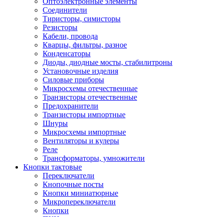
Оптоэлектронные элементы
Соединители
Тиристоры, симисторы
Резисторы
Кабели, провода
Кварцы, фильтры, разное
Конденсаторы
Диоды, диодные мосты, стабилитроны
Установочные изделия
Силовые приборы
Микросхемы отечественные
Транзисторы отечественные
Предохранители
Транзисторы импортные
Шнуры
Микросхемы импортные
Вентиляторы и кулеры
Реле
Трансформаторы, умножители
Кнопки тактовые
Переключатели
Кнопочные посты
Кнопки миниатюрные
Микропереключатели
Кнопки