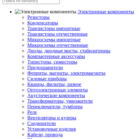
Электронные компоненты
Резисторы
Конденсаторы
Транзисторы импортные
Транзисторы отечественные
Микросхемы импортные
Микросхемы отечественные
Диоды, диодные мосты, стабилитроны
Компьютерные аксессуары
Тиристоры, симисторы
Предохранители
Ферриты, магниты, электромагниты
Силовые приборы
Кварцы, фильтры, разное
Оптоэлектронные элементы
Акустические компоненты
Трансформаторы, умножители
Переключатели, тумблера
Реле
Вентиляторы и кулеры
Соединители
Установочные изделия
Кабели, провода