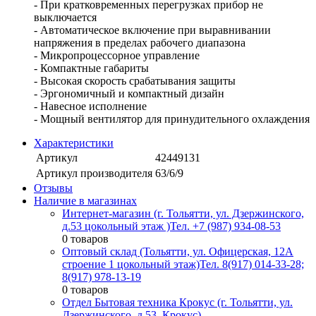
- При кратковременных перегрузках прибор не
выключается
- Автоматическое включение при выравнивании
напряжения в пределах рабочего диапазона
- Микропроцессорное управление
- Компактные габариты
- Высокая скорость срабатывания защиты
- Эргономичный и компактный дизайн
- Навесное исполнение
- Мощный вентилятор для принудительного охлаждения
Характеристики
Артикул
42449131
Артикул производителя
63/6/9
Отзывы
Наличие в магазинах
Интернет-магазин (г. Тольятти, ул. Дзержинского,
д.53 цокольный этаж )
Тел. +7 (987) 934-08-53
0 товаров
Оптовый склад (Тольятти, ул. Офицерская, 12А
строение 1 цокольный этаж)
Тел. 8(917) 014-33-28;
8(917) 978-13-19
0 товаров
Отдел Бытовая техника Крокус (г. Тольятти, ул.
Дзержинского, д.53, Крокус)