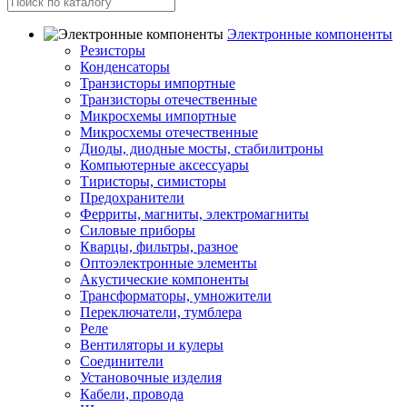
Электронные компоненты
Резисторы
Конденсаторы
Транзисторы импортные
Транзисторы отечественные
Микросхемы импортные
Микросхемы отечественные
Диоды, диодные мосты, стабилитроны
Компьютерные аксессуары
Тиристоры, симисторы
Предохранители
Ферриты, магниты, электромагниты
Силовые приборы
Кварцы, фильтры, разное
Оптоэлектронные элементы
Акустические компоненты
Трансформаторы, умножители
Переключатели, тумблера
Реле
Вентиляторы и кулеры
Соединители
Установочные изделия
Кабели, провода