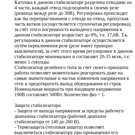
Катушка в данном стабилизаторе разделена отводами на
4 части, каждый отвод подсоединён к своему реле
(разница между реле до 30В). Регулировка происходит
как бы перепрыгиванием с отвода на отвод, пропуская
часть витков (осуществляется ступенчатая регулировка),
за счёт этого погрешность выходного напряжения в
данном стабилизаторе возрастает до 8%, т.е. 17,6В. Т.к.
регулировка в данном стабилизаторе осуществляется
путём переключения реле (реле имеет принцип
выключателя), за счёт этого время регулировки в данном
стабилизаторе минимально и составляет 20-35 мсек, т.е.
менее 1 секунды.
Стабилизатор релейного типа за счет своего принципа
работы позволяет моментально реагировать даже на
самые значительные и частые изменения напряжения в
сети и предотвратить выход оборудования из строя.
Номинальная мощность при входящем напряжении
190В составляет 500Вт. Количество фаз = 1.
Защита стабилизатора:
- Защита от выхода напряжения за пределы рабочего
диапазона стабилизатора (рабочий диапазон
стабилизатора от 140 до 260 В).
- Термозащита (тепловая защита) позволяет
выключиться стабилизатору при превышении его