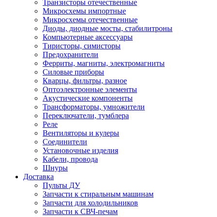
Транзисторы отечественные
Микросхемы импортные
Микросхемы отечественные
Диоды, диодные мосты, стабилитроны
Компьютерные аксессуары
Тиристоры, симисторы
Предохранители
Ферриты, магниты, электромагниты
Силовые приборы
Кварцы, фильтры, разное
Оптоэлектронные элементы
Акустические компоненты
Трансформаторы, умножители
Переключатели, тумблера
Реле
Вентиляторы и кулеры
Соединители
Установочные изделия
Кабели, провода
Шнуры
Доставка
Пульты ДУ
Запчасти к стиральным машинам
Запчасти для холодильников
Запчасти к СВЧ-печам