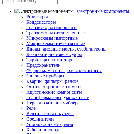
Электронные компоненты
Резисторы
Конденсаторы
Транзисторы импортные
Транзисторы отечественные
Микросхемы импортные
Микросхемы отечественные
Диоды, диодные мосты, стабилитроны
Компьютерные аксессуары
Тиристоры, симисторы
Предохранители
Ферриты, магниты, электромагниты
Силовые приборы
Кварцы, фильтры, разное
Оптоэлектронные элементы
Акустические компоненты
Трансформаторы, умножители
Переключатели, тумблера
Реле
Вентиляторы и кулеры
Соединители
Установочные изделия
Кабели, провода