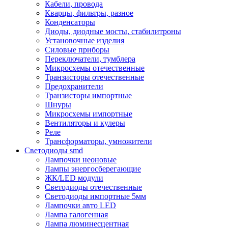
Кабели, провода
Кварцы, фильтры, разное
Конденсаторы
Диоды, диодные мосты, стабилитроны
Установочные изделия
Силовые приборы
Переключатели, тумблера
Микросхемы отечественные
Транзисторы отечественные
Предохранители
Транзисторы импортные
Шнуры
Микросхемы импортные
Вентиляторы и кулеры
Реле
Трансформаторы, умножители
Светодиоды smd
Лампочки неоновые
Лампы энергосберегающие
ЖК/LED модули
Светодиоды отечественные
Светодиоды импортные 5мм
Лампочки авто LED
Лампа галогенная
Лампа люминесцентная