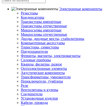
Электронные компоненты
Резисторы
Конденсаторы
Транзисторы импортные
Транзисторы отечественные
Микросхемы импортные
Микросхемы отечественные
Диоды, диодные мосты, стабилитроны
Компьютерные аксессуары
Тиристоры, симисторы
Предохранители
Ферриты, магниты, электромагниты
Силовые приборы
Кварцы, фильтры, разное
Оптоэлектронные элементы
Акустические компоненты
Трансформаторы, умножители
Переключатели, тумблера
Реле
Вентиляторы и кулеры
Соединители
Установочные изделия
Кабели, провода