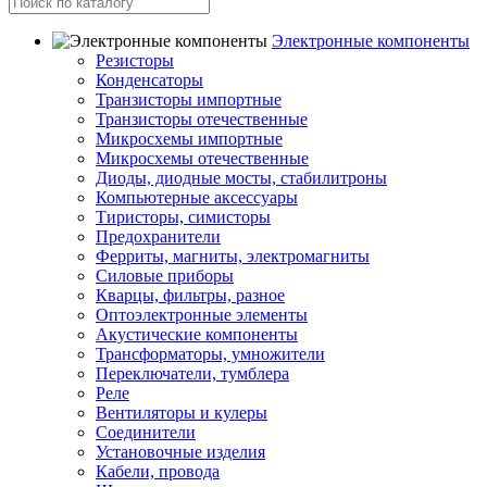
Электронные компоненты
Резисторы
Конденсаторы
Транзисторы импортные
Транзисторы отечественные
Микросхемы импортные
Микросхемы отечественные
Диоды, диодные мосты, стабилитроны
Компьютерные аксессуары
Тиристоры, симисторы
Предохранители
Ферриты, магниты, электромагниты
Силовые приборы
Кварцы, фильтры, разное
Оптоэлектронные элементы
Акустические компоненты
Трансформаторы, умножители
Переключатели, тумблера
Реле
Вентиляторы и кулеры
Соединители
Установочные изделия
Кабели, провода