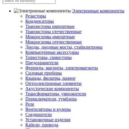
Электронные компоненты
Резисторы
Конденсаторы
Транзисторы импортные
Транзисторы отечественные
Микросхемы импортные
Микросхемы отечественные
Диоды, диодные мосты, стабилитроны
Компьютерные аксессуары
Тиристоры, симисторы
Предохранители
Ферриты, магниты, электромагниты
Силовые приборы
Кварцы, фильтры, разное
Оптоэлектронные элементы
Акустические компоненты
Трансформаторы, умножители
Переключатели, тумблера
Реле
Вентиляторы и кулеры
Соединители
Установочные изделия
Кабели, провода