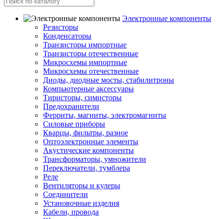
Электронные компоненты
Резисторы
Конденсаторы
Транзисторы импортные
Транзисторы отечественные
Микросхемы импортные
Микросхемы отечественные
Диоды, диодные мосты, стабилитроны
Компьютерные аксессуары
Тиристоры, симисторы
Предохранители
Ферриты, магниты, электромагниты
Силовые приборы
Кварцы, фильтры, разное
Оптоэлектронные элементы
Акустические компоненты
Трансформаторы, умножители
Переключатели, тумблера
Реле
Вентиляторы и кулеры
Соединители
Установочные изделия
Кабели, провода