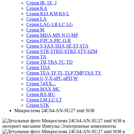
Серия IR, IX, J
Серия KA
Серия KIA,KM,KS,L
Серия LA
Серия LAG,LB,LC,LG
Серия M
Серия MDA,MN,N,O,MP
Серия P,PCA,PIC,Q,R
Серия S,SAA,SDA,SE,ST,STA
Серия STR,STRD-STRZ,STV,SZM
Серия TA
Серия TB,TBA,TC,TD
Серия TDA
Серия TEA,TF,TL,TLP,TMP,TSA,TY
Серия U,V,X,uPC,uPD,W
Серия 74ХХ...
Серия MAX,MC
Серия BA,BU
Серия LM,LU,LT
Серия STK
Микросхема 24C64-AN-SU27 smd SO8