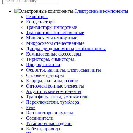
Электронные компоненты
Резисторы
Конденсаторы
Транзисторы импортные
Транзисторы отечественные
Микросхемы импортные
Микросхемы отечественные
Диоды, диодные мосты, стабилитроны
Компьютерные аксессуары
Тиристоры, симисторы
Предохранители
Ферриты, магниты, электромагниты
Силовые приборы
Кварцы, фильтры, разное
Оптоэлектронные элементы
Акустические компоненты
Трансформаторы, умножители
Переключатели, тумблера
Реле
Вентиляторы и кулеры
Соединители
Установочные изделия
Кабели, провода