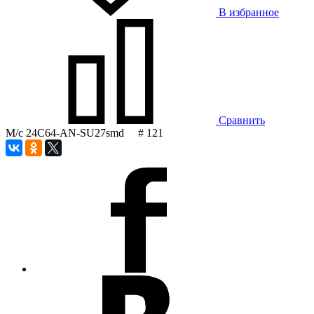
В избранное
Сравнить
М/с 24C64-AN-SU27smd # 121