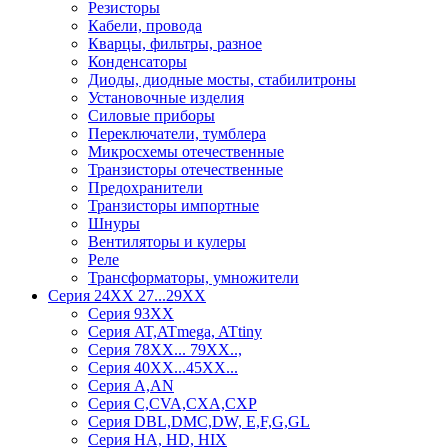
Резисторы
Кабели, провода
Кварцы, фильтры, разное
Конденсаторы
Диоды, диодные мосты, стабилитроны
Установочные изделия
Силовые приборы
Переключатели, тумблера
Микросхемы отечественные
Транзисторы отечественные
Предохранители
Транзисторы импортные
Шнуры
Вентиляторы и кулеры
Реле
Трансформаторы, умножители
Серия 24ХХ 27...29ХХ
Серия 93ХХ
Серия AT,ATmega, ATtiny
Серия 78ХХ... 79XX..,
Серия 40ХХ...45ХХ...
Серия A,AN
Серия C,CVA,CXA,CXP
Серия DBL,DMC,DW, E,F,G,GL
Серия HA, HD, HIX