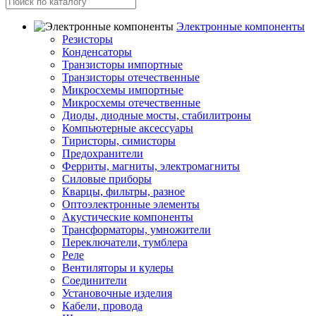
Электронные компоненты
Резисторы
Конденсаторы
Транзисторы импортные
Транзисторы отечественные
Микросхемы импортные
Микросхемы отечественные
Диоды, диодные мосты, стабилитроны
Компьютерные аксессуары
Тиристоры, симисторы
Предохранители
Ферриты, магниты, электромагниты
Силовые приборы
Кварцы, фильтры, разное
Оптоэлектронные элементы
Акустические компоненты
Трансформаторы, умножители
Переключатели, тумблера
Реле
Вентиляторы и кулеры
Соединители
Установочные изделия
Кабели, провода