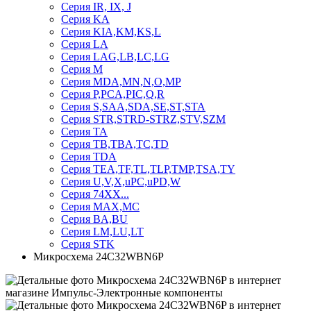
Серия IR, IX, J
Серия KA
Серия KIA,KM,KS,L
Серия LA
Серия LAG,LB,LC,LG
Серия M
Серия MDA,MN,N,O,MP
Серия P,PCA,PIC,Q,R
Серия S,SAA,SDA,SE,ST,STA
Серия STR,STRD-STRZ,STV,SZM
Серия TA
Серия TB,TBA,TC,TD
Серия TDA
Серия TEA,TF,TL,TLP,TMP,TSA,TY
Серия U,V,X,uPC,uPD,W
Серия 74ХХ...
Серия MAX,MC
Серия BA,BU
Серия LM,LU,LT
Серия STK
Микросхема 24C32WBN6P