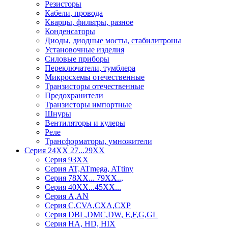
Резисторы
Кабели, провода
Кварцы, фильтры, разное
Конденсаторы
Диоды, диодные мосты, стабилитроны
Установочные изделия
Силовые приборы
Переключатели, тумблера
Микросхемы отечественные
Транзисторы отечественные
Предохранители
Транзисторы импортные
Шнуры
Вентиляторы и кулеры
Реле
Трансформаторы, умножители
Серия 24ХХ 27...29ХХ
Серия 93ХХ
Серия AT,ATmega, ATtiny
Серия 78ХХ... 79XX..,
Серия 40ХХ...45ХХ...
Серия A,AN
Серия C,CVA,CXA,CXP
Серия DBL,DMC,DW, E,F,G,GL
Серия HA, HD, HIX