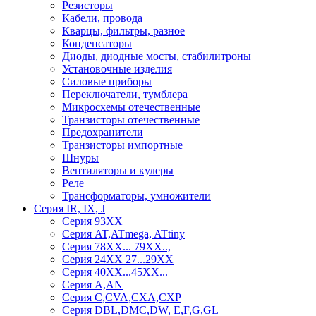
Резисторы
Кабели, провода
Кварцы, фильтры, разное
Конденсаторы
Диоды, диодные мосты, стабилитроны
Установочные изделия
Силовые приборы
Переключатели, тумблера
Микросхемы отечественные
Транзисторы отечественные
Предохранители
Транзисторы импортные
Шнуры
Вентиляторы и кулеры
Реле
Трансформаторы, умножители
Серия IR, IX, J
Серия 93ХХ
Серия AT,ATmega, ATtiny
Серия 78ХХ... 79XX..,
Серия 24ХХ 27...29ХХ
Серия 40ХХ...45ХХ...
Серия A,AN
Серия C,CVA,CXA,CXP
Серия DBL,DMC,DW, E,F,G,GL