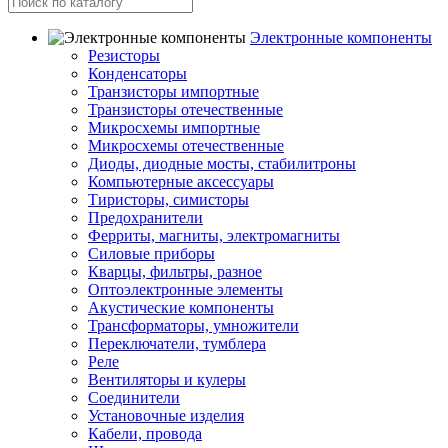
Электронные компоненты
Резисторы
Конденсаторы
Транзисторы импортные
Транзисторы отечественные
Микросхемы импортные
Микросхемы отечественные
Диоды, диодные мосты, стабилитроны
Компьютерные аксессуары
Тиристоры, симисторы
Предохранители
Ферриты, магниты, электромагниты
Силовые приборы
Кварцы, фильтры, разное
Оптоэлектронные элементы
Акустические компоненты
Трансформаторы, умножители
Переключатели, тумблера
Реле
Вентиляторы и кулеры
Соединители
Установочные изделия
Кабели, провода