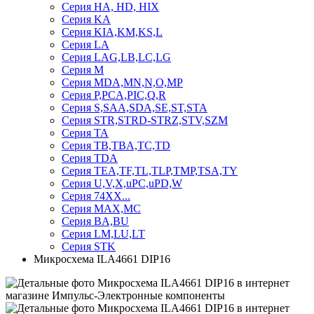
Серия HA, HD, HIX
Серия KA
Серия KIA,KM,KS,L
Серия LA
Серия LAG,LB,LC,LG
Серия M
Серия MDA,MN,N,O,MP
Серия P,PCA,PIC,Q,R
Серия S,SAA,SDA,SE,ST,STA
Серия STR,STRD-STRZ,STV,SZM
Серия TA
Серия TB,TBA,TC,TD
Серия TDA
Серия TEA,TF,TL,TLP,TMP,TSA,TY
Серия U,V,X,uPC,uPD,W
Серия 74ХХ...
Серия MAX,MC
Серия BA,BU
Серия LM,LU,LT
Серия STK
Микросхема ILA4661 DIP16