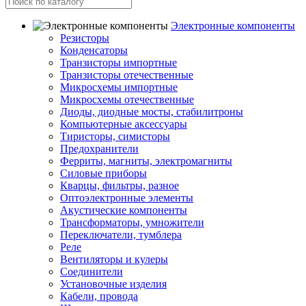
Электронные компоненты
Резисторы
Конденсаторы
Транзисторы импортные
Транзисторы отечественные
Микросхемы импортные
Микросхемы отечественные
Диоды, диодные мосты, стабилитроны
Компьютерные аксессуары
Тиристоры, симисторы
Предохранители
Ферриты, магниты, электромагниты
Силовые приборы
Кварцы, фильтры, разное
Оптоэлектронные элементы
Акустические компоненты
Трансформаторы, умножители
Переключатели, тумблера
Реле
Вентиляторы и кулеры
Соединители
Установочные изделия
Кабели, провода