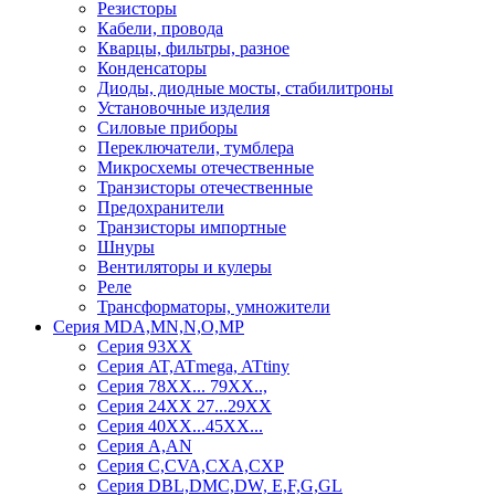
Резисторы
Кабели, провода
Кварцы, фильтры, разное
Конденсаторы
Диоды, диодные мосты, стабилитроны
Установочные изделия
Силовые приборы
Переключатели, тумблера
Микросхемы отечественные
Транзисторы отечественные
Предохранители
Транзисторы импортные
Шнуры
Вентиляторы и кулеры
Реле
Трансформаторы, умножители
Серия MDA,MN,N,O,MP
Серия 93ХХ
Серия AT,ATmega, ATtiny
Серия 78ХХ... 79XX..,
Серия 24ХХ 27...29ХХ
Серия 40ХХ...45ХХ...
Серия A,AN
Серия C,CVA,CXA,CXP
Серия DBL,DMC,DW, E,F,G,GL