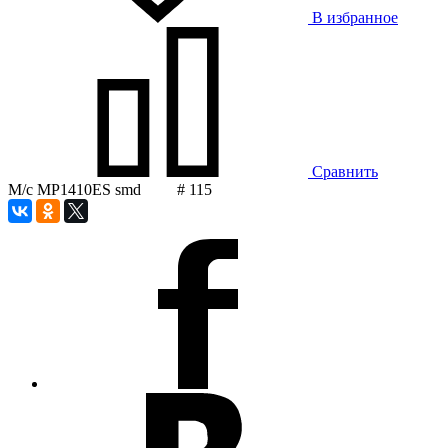
В избранное
Сравнить
М/с MP1410ES smd # 115