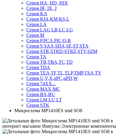
Серия HA, HD, HIX
Серия IR, IX, J
Серия KA
Серия KIA,KM,KS,L
Серия LA
Серия LAG,LB,LC,LG
Серия M
Серия P,PCA,PIC,Q,R
Серия S,SAA,SDA,SE,ST,STA
Серия STR,STRD-STRZ,STV,SZM
Серия TA
Серия TB,TBA,TC,TD
Серия TDA
Серия TEA,TF,TL,TLP,TMP,TSA,TY
Серия U,V,X,uPC,uPD,W
Серия 74ХХ...
Серия MAX,MC
Серия BA,BU
Серия LM,LU,LT
Серия STK
Микросхема MP1410ES smd SO8