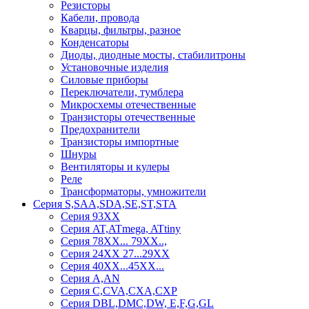
Резисторы
Кабели, провода
Кварцы, фильтры, разное
Конденсаторы
Диоды, диодные мосты, стабилитроны
Установочные изделия
Силовые приборы
Переключатели, тумблера
Микросхемы отечественные
Транзисторы отечественные
Предохранители
Транзисторы импортные
Шнуры
Вентиляторы и кулеры
Реле
Трансформаторы, умножители
Серия S,SAA,SDA,SE,ST,STA
Серия 93ХХ
Серия AT,ATmega, ATtiny
Серия 78ХХ... 79XX..,
Серия 24ХХ 27...29ХХ
Серия 40ХХ...45ХХ...
Серия A,AN
Серия C,CVA,CXA,CXP
Серия DBL,DMC,DW, E,F,G,GL