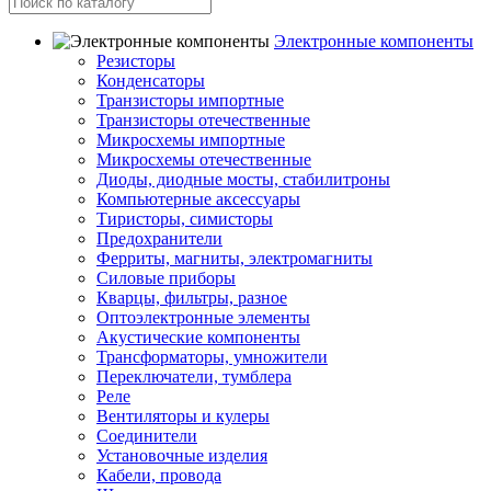
Электронные компоненты
Резисторы
Конденсаторы
Транзисторы импортные
Транзисторы отечественные
Микросхемы импортные
Микросхемы отечественные
Диоды, диодные мосты, стабилитроны
Компьютерные аксессуары
Тиристоры, симисторы
Предохранители
Ферриты, магниты, электромагниты
Силовые приборы
Кварцы, фильтры, разное
Оптоэлектронные элементы
Акустические компоненты
Трансформаторы, умножители
Переключатели, тумблера
Реле
Вентиляторы и кулеры
Соединители
Установочные изделия
Кабели, провода