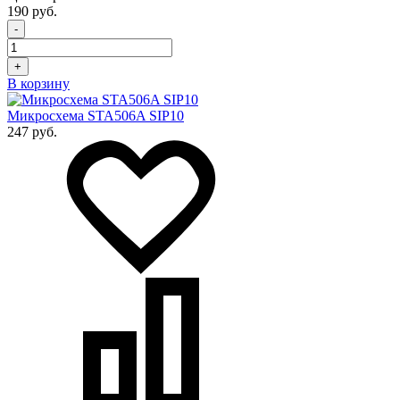
190 руб.
-
+
В корзину
Микросхема STA506A SIP10
247 руб.