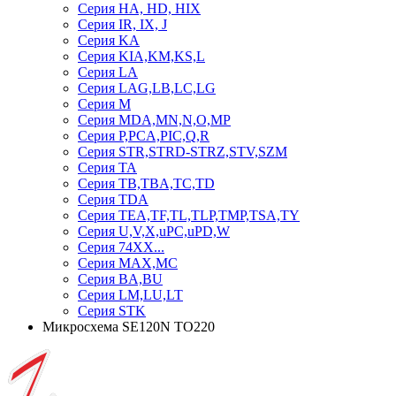
Серия HA, HD, HIX
Серия IR, IX, J
Серия KA
Серия KIA,KM,KS,L
Серия LA
Серия LAG,LB,LC,LG
Серия M
Серия MDA,MN,N,O,MP
Серия P,PCA,PIC,Q,R
Серия STR,STRD-STRZ,STV,SZM
Серия TA
Серия TB,TBA,TC,TD
Серия TDA
Серия TEA,TF,TL,TLP,TMP,TSA,TY
Серия U,V,X,uPC,uPD,W
Серия 74ХХ...
Серия MAX,MC
Серия BA,BU
Серия LM,LU,LT
Серия STK
Микросхема SE120N TO220