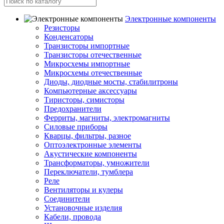
Электронные компоненты
Резисторы
Конденсаторы
Транзисторы импортные
Транзисторы отечественные
Микросхемы импортные
Микросхемы отечественные
Диоды, диодные мосты, стабилитроны
Компьютерные аксессуары
Тиристоры, симисторы
Предохранители
Ферриты, магниты, электромагниты
Силовые приборы
Кварцы, фильтры, разное
Оптоэлектронные элементы
Акустические компоненты
Трансформаторы, умножители
Переключатели, тумблера
Реле
Вентиляторы и кулеры
Соединители
Установочные изделия
Кабели, провода