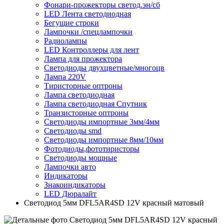
Фонари-прожекторы светод.эн/сб
LED Лента светодиодная
Бегущие строки
Лампочки /спецлампочки
Радиолампы
LED Контроллеры для лент
Лампа для прожектора
Светодиоды двухцветные/многоцв
Лампа 220V
Тиристорные оптроны
Лампа светодиодная
Лампа светодиодная Спутник
Транзисторные оптроны
Светодиоды импортные 3мм/4мм
Светодиоды smd
Светодиоды импортные 8мм/10мм
Фотодиоды,фототиристоры
Светодиоды мощные
Лампочки авто
Индикаторы
Знакоиндикаторы
LED Дюралайт
Светодиод 5мм DFL5AR4SD 12V красный матовый