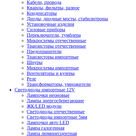
Кабели, провода
Кварцы, фильтры, разное
Конденсаторы
Диоды, диодные мосты, стабилитроны
Установочные изделия
Силовые приборы
Переключатели, тумблера
Микросхемы отечественные
Транзисторы отечественные
Предохранители
Транзисторы импортные
Шнуры
Микросхемы импортные
Вентиляторы и кулеры
Реле
Трансформаторы, умножители
Светодиоды импортные 12V
Лампочки неоновые
Лампы энергосберегающие
ЖК/LED модули
Светодиоды отечественные
Светодиоды импортные 5мм
Лампочки авто LED
Лампа галогенная
Лампа люминесцентная