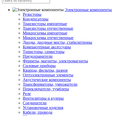
Электронные компоненты
Резисторы
Конденсаторы
Транзисторы импортные
Транзисторы отечественные
Микросхемы импортные
Микросхемы отечественные
Диоды, диодные мосты, стабилитроны
Компьютерные аксессуары
Тиристоры, симисторы
Предохранители
Ферриты, магниты, электромагниты
Силовые приборы
Кварцы, фильтры, разное
Оптоэлектронные элементы
Акустические компоненты
Трансформаторы, умножители
Переключатели, тумблера
Реле
Вентиляторы и кулеры
Соединители
Установочные изделия
Кабели, провода