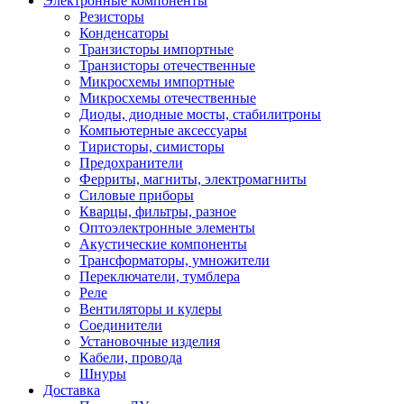
Электронные компоненты
Резисторы
Конденсаторы
Транзисторы импортные
Транзисторы отечественные
Микросхемы импортные
Микросхемы отечественные
Диоды, диодные мосты, стабилитроны
Компьютерные аксессуары
Тиристоры, симисторы
Предохранители
Ферриты, магниты, электромагниты
Силовые приборы
Кварцы, фильтры, разное
Оптоэлектронные элементы
Акустические компоненты
Трансформаторы, умножители
Переключатели, тумблера
Реле
Вентиляторы и кулеры
Соединители
Установочные изделия
Кабели, провода
Шнуры
Доставка