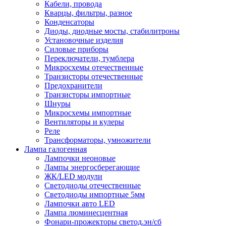
Кабели, провода
Кварцы, фильтры, разное
Конденсаторы
Диоды, диодные мосты, стабилитроны
Установочные изделия
Силовые приборы
Переключатели, тумблера
Микросхемы отечественные
Транзисторы отечественные
Предохранители
Транзисторы импортные
Шнуры
Микросхемы импортные
Вентиляторы и кулеры
Реле
Трансформаторы, умножители
Лампа галогенная
Лампочки неоновые
Лампы энергосберегающие
ЖК/LED модули
Светодиоды отечественные
Светодиоды импортные 5мм
Лампочки авто LED
Лампа люминесцентная
Фонари-прожекторы светод.эн/сб