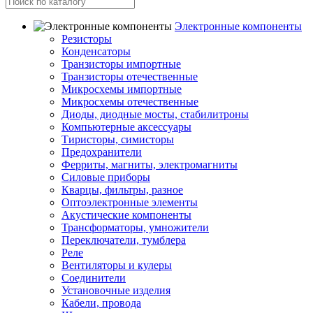
Электронные компоненты
Резисторы
Конденсаторы
Транзисторы импортные
Транзисторы отечественные
Микросхемы импортные
Микросхемы отечественные
Диоды, диодные мосты, стабилитроны
Компьютерные аксессуары
Тиристоры, симисторы
Предохранители
Ферриты, магниты, электромагниты
Силовые приборы
Кварцы, фильтры, разное
Оптоэлектронные элементы
Акустические компоненты
Трансформаторы, умножители
Переключатели, тумблера
Реле
Вентиляторы и кулеры
Соединители
Установочные изделия
Кабели, провода