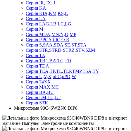
Серия IR, IX, J
Серия KA
Серия KIA,KM,KS,L
Серия LA
Серия LAG,LB,LC,LG
Серия M
Серия MDA,MN,N,O,MP
Серия P,PCA,PIC,Q,R
Серия S,SAA,SDA,SE,ST,STA
Серия STR,STRD-STRZ,STV,SZM
Серия TA
Серия TB,TBA,TC,TD
Серия TDA
Серия TEA,TF,TL,TLP,TMP,TSA,TY
Серия U,V,X,uPC,uPD,W
Серия 74ХХ...
Серия MAX,MC
Серия BA,BU
Серия LM,LU,LT
Серия STK
Микросхема 93C46WBN6 DIP8