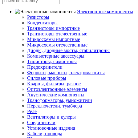
Электронные компоненты
Резисторы
Конденсаторы
Транзисторы импортные
Транзисторы отечественные
Микросхемы импортные
Микросхемы отечественные
Диоды, диодные мосты, стабилитроны
Компьютерные аксессуары
Тиристоры, симисторы
Предохранители
Ферриты, магниты, электромагниты
Силовые приборы
Кварцы, фильтры, разное
Оптоэлектронные элементы
Акустические компоненты
Трансформаторы, умножители
Переключатели, тумблера
Реле
Вентиляторы и кулеры
Соединители
Установочные изделия
Кабели, провода