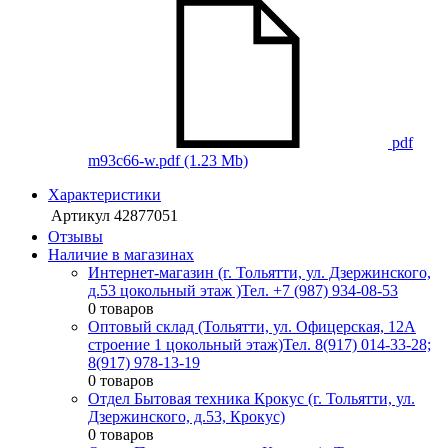
pdf
m93c66-w.pdf
(1.23 Mb)
Характеристики
Артикул
42877051
Отзывы
Наличие в магазинах
Интернет-магазин (г. Тольятти, ул. Дзержинского,
д.53 цокольный этаж )
Тел. +7 (987) 934-08-53
0 товаров
Оптовый склад (Тольятти, ул. Офицерская, 12А
строение 1 цокольный этаж)
Тел. 8(917) 014-33-28;
8(917) 978-13-19
0 товаров
Отдел Бытовая техника Крокус (г. Тольятти, ул.
Дзержинского, д.53, Крокус)
0 товаров