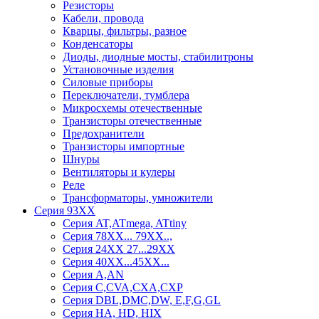
Резисторы
Кабели, провода
Кварцы, фильтры, разное
Конденсаторы
Диоды, диодные мосты, стабилитроны
Установочные изделия
Силовые приборы
Переключатели, тумблера
Микросхемы отечественные
Транзисторы отечественные
Предохранители
Транзисторы импортные
Шнуры
Вентиляторы и кулеры
Реле
Трансформаторы, умножители
Серия 93ХХ
Серия AT,ATmega, ATtiny
Серия 78ХХ... 79XX..,
Серия 24ХХ 27...29ХХ
Серия 40ХХ...45ХХ...
Серия A,AN
Серия C,CVA,CXA,CXP
Серия DBL,DMC,DW, E,F,G,GL
Серия HA, HD, HIX